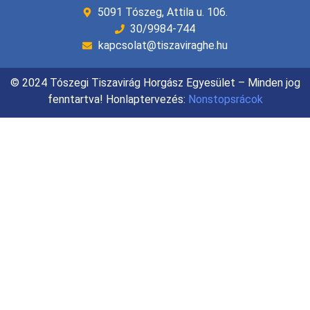
5091 Tószeg, Attila u. 106.
30/9984-744
kapcsolat@tiszaviraghe.hu
© 2024 Tószegi Tiszavirág Horgász Egyesület – Minden jog
fenntartva! Honlaptervezés:
Nonstopsrácok