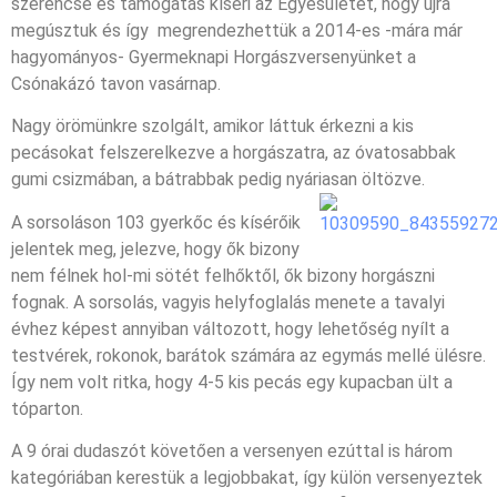
szerencse és támogatás kíséri az Egyesületet, hogy újra
megúsztuk és így megrendezhettük a 2014-es -mára már
hagyományos- Gyermeknapi Horgászversenyünket a
Csónakázó tavon vasárnap.
Nagy örömünkre szolgált, amikor láttuk érkezni a kis
pecásokat felszerelkezve a horgászatra, az óvatosabbak
gumi csizmában, a bátrabbak pedig nyáriasan öltözve.
A sorsoláson 103 gyerkőc és kísérőik
jelentek meg, jelezve, hogy ők bizony
nem félnek hol-mi sötét felhőktől, ők bizony horgászni
fognak. A sorsolás, vagyis helyfoglalás menete a tavalyi
évhez képest annyiban változott, hogy lehetőség nyílt a
testvérek, rokonok, barátok számára az egymás mellé ülésre.
Így nem volt ritka, hogy 4-5 kis pecás egy kupacban ült a
tóparton.
A 9 órai dudaszót követően a versenyen ezúttal is három
kategóriában kerestük a legjobbakat, így külön versenyeztek