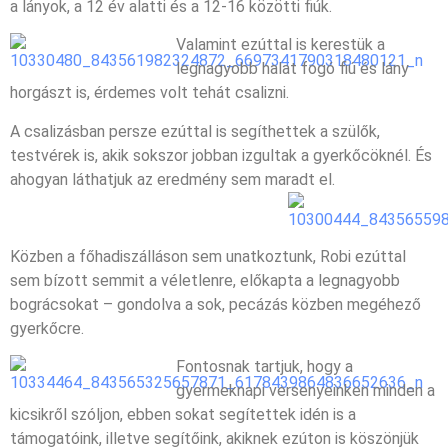
a lányok, a 12 év alatti és a 12-16 közötti fiúk.
Valamint ezúttal is kerestük a
legnagyobb halat fogó fiú és lány
horgászt is, érdemes volt tehát csalizni.
A csalizásban persze ezúttal is segíthettek a szülők,
testvérek is, akik sokszor jobban izgultak a gyerkőcöknél. És
ahogyan láthatjuk az eredmény sem maradt el.
Közben a főhadiszálláson sem unatkoztunk, Robi ezúttal
sem bízott semmit a véletlenre, előkapta a legnagyobb
bográcsokat – gondolva a sok, pecázás közben megéhező
gyerkőcre.
Fontosnak tartjuk, hogy a
gyermeknapi versenyeinken minden a
kicsikről szóljon, ebben sokat segítettek idén is a
támogatóink, illetve segítőink, akiknek ezúton is köszönjük