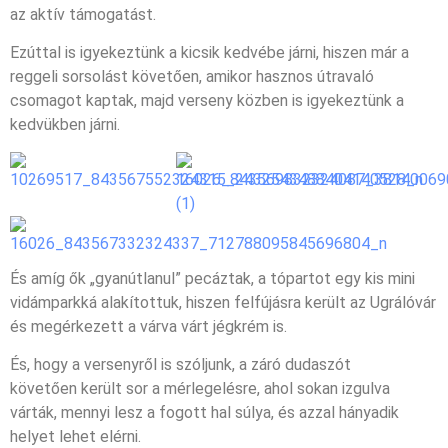
az aktív támogatást.
Ezúttal is igyekeztünk a kicsik kedvébe járni, hiszen már a
reggeli sorsolást követően, amikor hasznos útravaló
csomagot kaptak, majd verseny közben is igyekeztünk a
kedvükben járni.
És amíg ők „gyanútlanul” pecáztak, a tópartot egy kis mini
vidámparkká alakítottuk, hiszen felfújásra került az Ugrálóvár
és megérkezett a várva várt jégkrém is.
És, hogy a versenyről is szóljunk, a záró dudaszót
követően került sor a mérlegelésre, ahol sokan izgulva
várták, mennyi lesz a fogott hal súlya, és azzal hányadik
helyet lehet elérni.