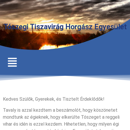
Tószegi Tiszavirág Horgász Egyesület
Kedves Szülők, Gyerekek, és Tisztelt Érdeklődők!
Tavaly is azzal kezdtem a beszámolót, hogy köszönetet
mondtunk az égieknek, hogy elkerülte Tószeget a reggeli
vihar és idén is ezzel kezdem. Hihetetlen, hogy milyen égi