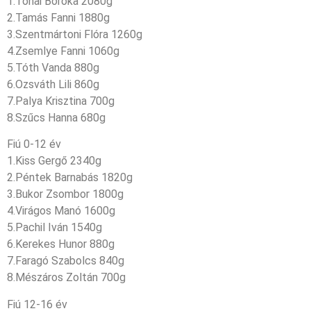
1.Tónai Boróka 2080g
2.Tamás Fanni 1880g
3.Szentmártoni Flóra 1260g
4.Zsemlye Fanni 1060g
5.Tóth Vanda 880g
6.Ozsváth Lili 860g
7.Palya Krisztina 700g
8.Szűcs Hanna 680g
Fiú 0-12 év
1.Kiss Gergő 2340g
2.Péntek Barnabás 1820g
3.Bukor Zsombor 1800g
4.Virágos Manó 1600g
5.Pachil Iván 1540g
6.Kerekes Hunor 880g
7.Faragó Szabolcs 840g
8.Mészáros Zoltán 700g
Fiú 12-16 év