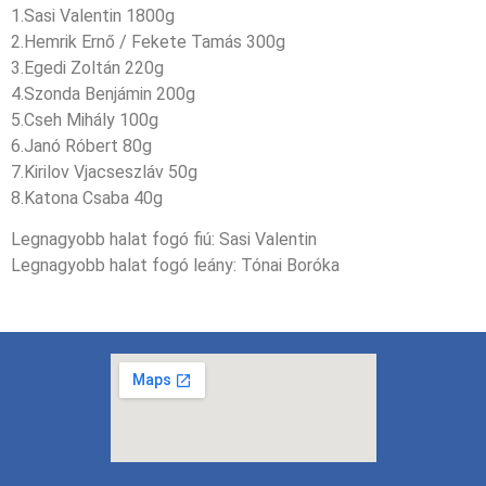
1.Sasi Valentin 1800g
2.Hemrik Ernő / Fekete Tamás 300g
3.Egedi Zoltán 220g
4.Szonda Benjámin 200g
5.Cseh Mihály 100g
6.Janó Róbert 80g
7.Kirilov Vjacseszláv 50g
8.Katona Csaba 40g
Legnagyobb halat fogó fiú: Sasi Valentin
Legnagyobb halat fogó leány: Tónai Boróka