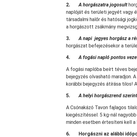
2.
A horgászatra jogosult
horg
naplóját és területi jegyét vagy 
társadalmi halőr és hatósági jogk
a horgászott zsákmány megvizsg
3.
A napi jegyes horgász a ré
horgászat befejezésekor a terület
4.
A fogási napló pontos vez
A fogási naplóba beírt téves beje
bejegyzés olvasható maradjon. A 
korábbi bejegyzés átírása tilos! A
5.
A helyi horgászrend szerin
A Csónakázó Tavon fajlagos tila
kiegészítéssel: 5 kg-nál nagyobb 
minden esetben értesíteni kell a 
6.
Horgászni az alábbi időp