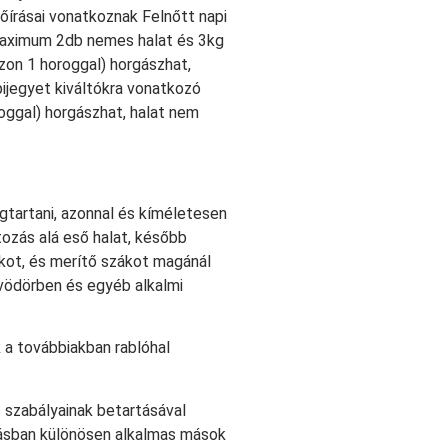
lőírásai vonatkoznak Felnőtt napi
 maximum 2db nemes halat és 3kg
zon 1 horoggal) horgászhat,
ijegyet kiváltókra vonatkozó
roggal) horgászhat, halat nem
egtartani, azonnal és kíméletesen
ozás alá eső halat, később
kot,
és merítő szákot magánál
, vödörben és egyéb alkalmi
k a továbbiakban rablóhal
 szabályainak betartásával
zásban különösen alkalmas mások