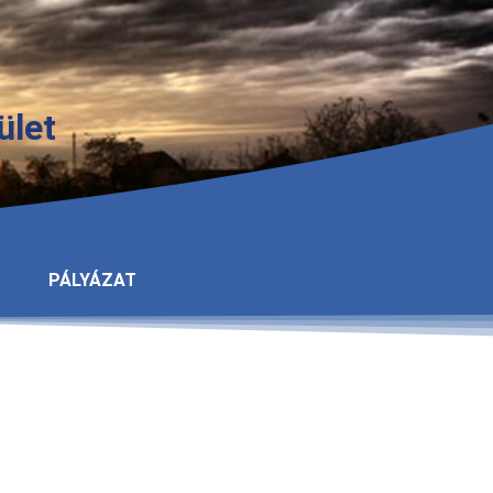
ület
PÁLYÁZAT