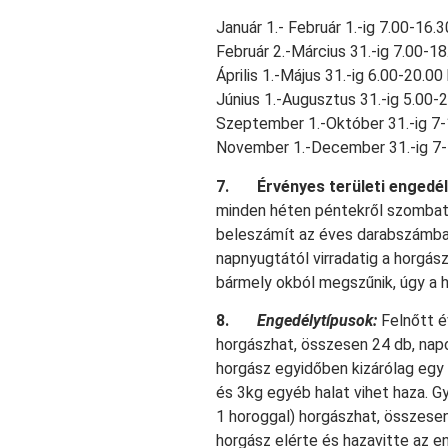
Január 1.- Február 1.-ig 7.00-16.
Február 2.-Március 31.-ig 7.00-1
Április 1.-Május 31.-ig 6.00-20.00
Június 1.-Augusztus 31.-ig 5.00-
Szeptember 1.-Október 31.-ig 7-
November 1.-December 31.-ig 7-
7.
Érvényes területi engedé
minden héten péntekről szombatra
beleszámít az éves darabszámba,
napnyugtától virradatig a horgás
bármely okból megszűnik, úgy a 
8.
Engedélytípusok:
Felnőtt é
horgászhat, összesen 24 db, nap
horgász egyidőben kizárólag egy
és 3kg egyéb halat vihet haza. G
1 horoggal) horgászhat, összese
horgász elérte és hazavitte az e