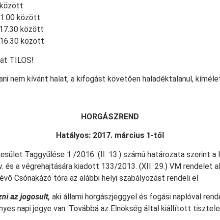
 között
21.00 között
17.30 között
16.30 között
zat TILOS!
tani nem kívánt halat, a kifogást követően haladéktalanul, kíméle
HORGÁSZREND
Hatályos: 2017. március 1-től
sület Taggyűlése 1 /2016. (II. 13.) számú határozata szerint a 
v. és a végrehajtására kiadott 133/2013. (XII. 29.) VM rendelet a
ő Csónakázó tóra az alábbi helyi szabályozást rendeli el
i az jogosult,
aki állami horgászjeggyel és fogási naplóval rend
ényes napi jegye van. Továbbá az Elnökség által kiállított tisztel