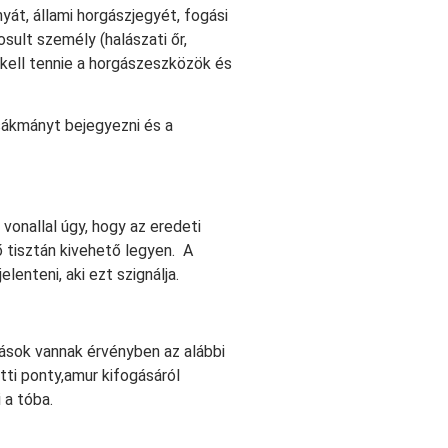
t, állami horgászjegyét, fogási
sult személy (halászati őr,
é kell tennie a horgászeszközök és
zsákmányt bejegyezni és a
 vonallal úgy, hogy az eredeti
 tisztán kivehető legyen. A
lenteni, aki ezt szignálja.
ások vannak érvényben az alábbi
tti ponty,amur kifogásáról
 a tóba.