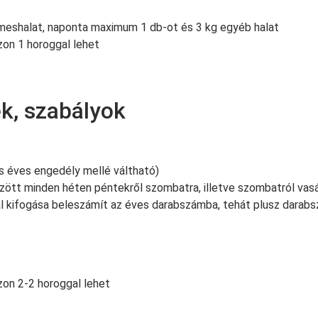
emeshalat, naponta maximum 1 db-ot és 3 kg egyéb halat
zon 1 horoggal lehet
ek, szabályok
s éves engedély mellé váltható)
özött minden héten péntekről szombatra, illetve szombatról vasá
l kifogása beleszámít az éves darabszámba, tehát plusz darabs
zon 2-2 horoggal lehet