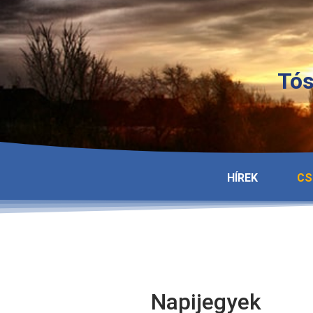
Tós
HÍREK
CS
Napijegyek