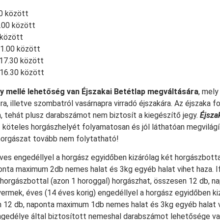
30 között
8.00 között
 között
21.00 között
17.30 között
16.30 között
ly mellé lehetőség van Éjszakai Betétlap megváltására
, mely
, illetve szombatról vasárnapra virradó éjszakára. Az éjszaka 
 tehát plusz darabszámot nem biztosít a kiegészítő jegy.
Éjsza
z köteles horgászhelyét folyamatosan és jól láthatóan megvilág
horgászat tovább nem folytatható!
ves engedéllyel a horgász egyidőben kizárólag két horgászbotta
onta maximum 2db nemes halat és 3kg egyéb halat vihet haza. If
 horgászbottal (azon 1 horoggal) horgászhat, összesen 12 db,
yermek, éves (14 éves korig) engedéllyel a horgász egyidőben k
n 12 db, naponta maximum 1db nemes halat és 3kg egyéb halat 
ngedélye által biztosított nemeshal darabszámot lehetősége van