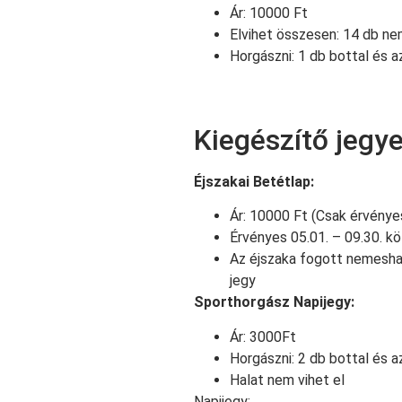
Ár: 10000 Ft
Elvihet összesen: 14 db n
Horgászni: 1 db bottal és a
Kiegészítő jegy
Éjszakai Betétlap:
Ár: 10000 Ft (Csak érvénye
Érvényes 05.01. – 09.30. k
Az éjszaka fogott nemesha
jegy
Sporthorgász Napijegy:
Ár: 3000Ft
Horgászni: 2 db bottal és a
Halat nem vihet el
Napijegy: