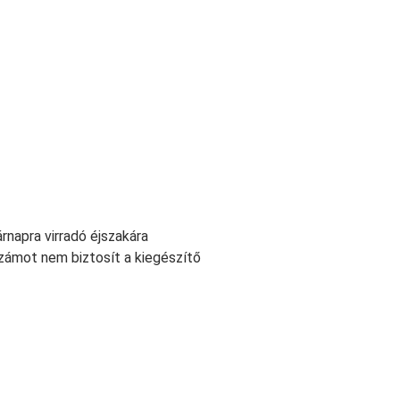
rnapra virradó éjszakára
zámot nem biztosít a kiegészítő