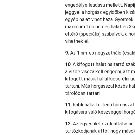
engedélye leadása mellett.
Napi
jeggyel a horgász egyidőben kiz
egyéb halat vihet haza. Gyermek 
maximum 1db nemes halat és 3kg 
eltérő (speciális) szabályok: a 
vihetnek el.
9.
Az 1 nm-es négyzetháló (csaliha
10
. A kifogott halat haltartó szá
a vízbe vissza kell engedni, azt 
kifogott másik hallal kicserélni 
tartani. Más horgásszal közös hal
tárolóban tartani.
11
. Rablóhalra történő horgászat
kifogására való készséggel horg
12.
Az egyesület szolgáltatásait
tartózkodjanak attól, hogy máso