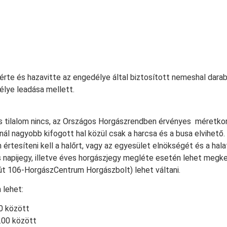
érte és hazavitte az engedélye által biztosított nemeshal dar
élye leadása mellett.
s tilalom nincs, az Országos Horgászrendben érvényes méretko
-nál nagyobb kifogott hal közül csak a harcsa és a busa elvihető.
értesíteni kell a halőrt, vagy az egyesület elnökségét és a halat
 napijegy, illetve éves horgászjegy megléte esetén lehet megke
út 106-HorgászCentrum Horgászbolt) lehet váltani.
 lehet:
30 között
8.00 között