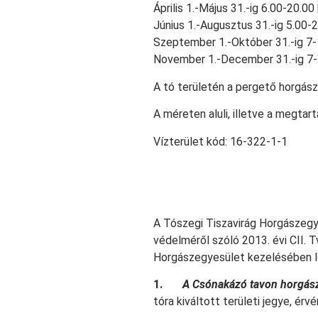
Április 1.-Május 31.-ig 6.00-20.00
Június 1.-Augusztus 31.-ig 5.00-
Szeptember 1.-Október 31.-ig 7-
November 1.-December 31.-ig 7-
A tó területén a pergető horgás
A méreten aluli, illetve a megtar
Vízterület kód: 16-322-1-1
A Tószegi Tiszavirág Horgászegye
védelméről szóló 2013. évi CII. T
Horgászegyesület kezelésében lév
1.
A Csónakázó tavon horgászn
tóra kiváltott területi jegye, érv