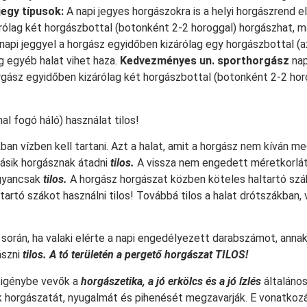
jegy típusok:
A napi jegyes horgászokra is a
helyi horgászrend e
árólag két horgászbottal (botonként 2-2 horoggal) horgászhat,
napi jeggyel a horgász egyidőben kizárólag egy horgászbottal (a
egyéb halat vihet haza.
Kedvezményes un. sporthorgász
nap
horgász egyidőben kizárólag két horgászbottal (botonként 2-2 ho
l fogó háló) használat tilos!
kban vízben kell tartani. Azt a halat, amit a horgász nem kíván m
másik horgásznak átadni
tilos.
A vissza nem engedett méretkorlát
ugyancsak
tilos.
A horgász horgászat közben köteles haltartó szá
tartó szákot használni tilos! Továbbá tilos a halat drótszákban
 során, ha valaki elérte a napi engedélyezett darabszámot, anna
ászni
tilos. A tó területén a pergető horgászat TILOS!
 igénybe vevők a
horgászetika, a
jó erkölcs és a jó ízlés
általános
k horgászatát, nyugalmát és pihenését megzavarják. E vonatko