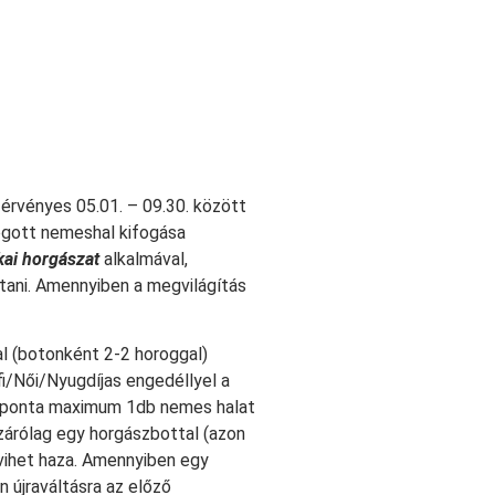
 érvényes 05.01. – 09.30. között
fogott nemeshal kifogása
kai horgászat
alkalmával,
ítani. Amennyiben a megvilágítás
l (botonként 2-2 horoggal)
i/Női/Nyugdíjas engedéllyel a
 naponta maximum 1db nemes halat
izárólag egy horgászbottal (azon
vihet haza. Amennyiben egy
 újraváltásra az előző