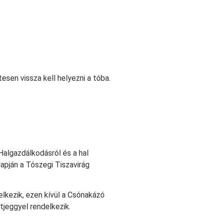
tesen vissza kell helyezni a tóba.
Halgazdálkodásról és a hal
lapján a Tószegi Tiszavirág
elkezik, ezen kívül a Csónakázó
etjeggyel rendelkezik.