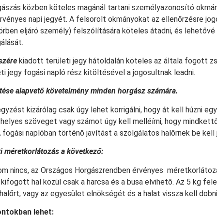
ászás közben köteles magánál tartani személyazonosító okmányá
érvényes napi jegyét. A felsorolt okmányokat az ellenőrzésre jogo
örben eljáró személy) felszólítására köteles átadni, és lehetőv
álását.
szére
kiadott területi jegy hátoldalán köteles az általa fogott 
i jegy fogási napló rész kitöltésével a jogosultnak leadni.
etése alapvető követelmény minden horgász számára.
gyzést kizárólag csak úgy lehet korrigálni, hogy át kell húzni egy
helyes szöveget vagy számot úgy kell melléírni, hogy mindkettő
 fogási naplóban történő javítást a szolgálatos halőrnek be kell je
ti méretkorlátozás a következő:
lom nincs, az Országos Horgászrendben érvényes méretkorlátoz
kifogott hal közül csak a harcsa és a busa elvihető. Az 5 kg fele
halőrt, vagy az egyesület elnökségét és a halat vissza kell dobni
ontokban lehet: