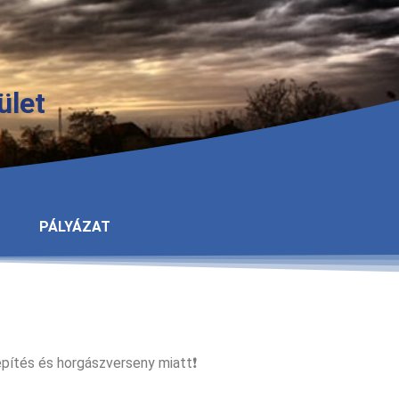
ület
PÁLYÁZAT
pítés és horgászverseny miatt❗