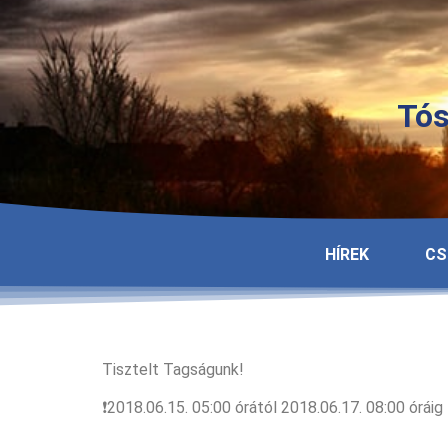
Tós
HÍREK
CS
Tisztelt Tagságunk!
❗2018.06.15. 05:00 órától 2018.06.17. 08:00 ór