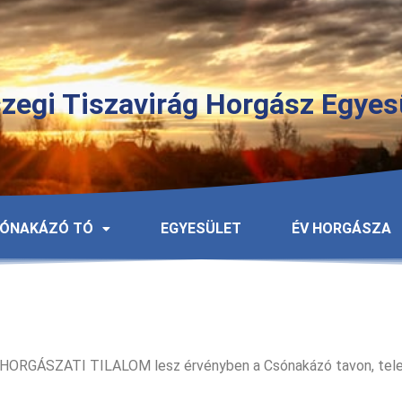
zegi Tiszavirág Horgász Egyes
ÓNAKÁZÓ TÓ
EGYESÜLET
ÉV HORGÁSZA
áig HORGÁSZATI TILALOM lesz érvényben a Csónakázó tavon, tele