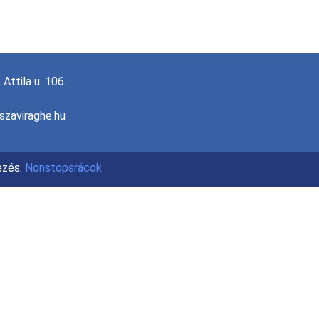
Attila u. 106.
szaviraghe.hu
ezés:
Nonstopsrácok