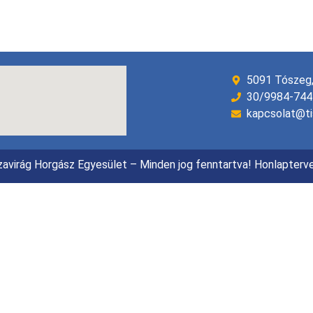
5091 Tószeg, 
30/9984-744
kapcsolat@ti
avirág Horgász Egyesület – Minden jog fenntartva! Honlapterv