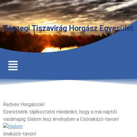
Tószegi Tiszavirág Horgász Egyesület
Kedves Horgászok!
Szeretnénk tájékoztatni mindenkit, hogy a mai naptól
vasárnapig tilalom lesz érvényben a Csónakázó-tavon!
ónakázó-tavon!