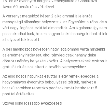
15.-én az évadnyitó horgász versenyünkre a Csónakázó
tavon 60 pecás részvételével.
A versenyt megelőző héten 2 alkalommal is jelentős
mennyiségű állományt helyezett ki az Egyesület a tóba, de a
várt nagy fogások ezúttal elmaradtak. Ám izgalomra így sem
panaszkodhattunk, hiszen nagyon kis különbségek döntöttek
a helyezettek között.
A déli harangszót követően nagy izgalommal várta mindenki
az eredmény hirdetést, ahol tényleg csak néhány deka
döntött néhány helyezés között. A helyezetteknek ezúton is
gratulálunk és sok sikert a további versenyekhez.
Az első közös napunkat ezúttal is egy remek ebéddel, a
hagyományos évadnyitó babgulyással zártuk, melyet a
hosszú sorokban repetázó pecások ismét határozott 5
ponttal értékeltek.
Szóval soha rosszabb évkezdetet!