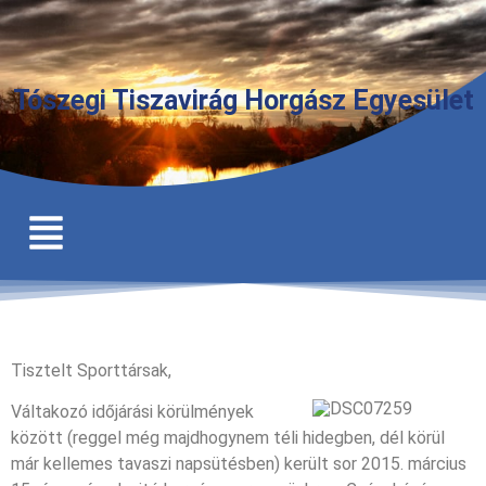
Tószegi Tiszavirág Horgász Egyesület
Tisztelt Sporttársak,
Váltakozó időjárási körülmények
között (reggel még majdhogynem téli hidegben, dél körül
már kellemes tavaszi napsütésben) került sor 2015. március