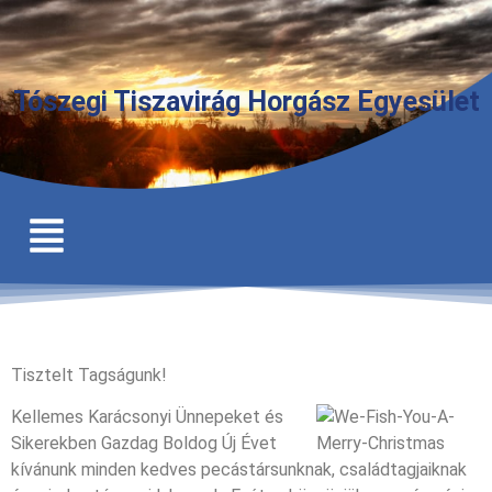
Tószegi Tiszavirág Horgász Egyesület
Tisztelt Tagságunk!
Kellemes Karácsonyi Ünnepeket és
Sikerekben Gazdag Boldog Új Évet
kívánunk minden kedves pecástársunknak, családtagjaiknak