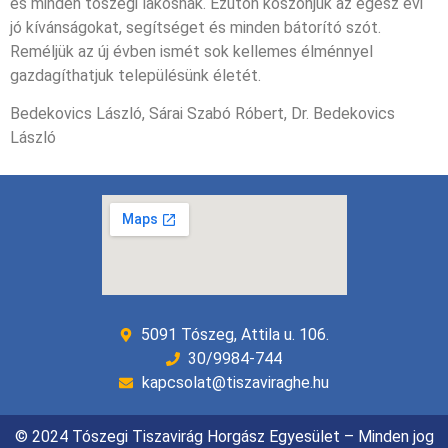
és minden tószegi lakosnak. Ezúton köszönjük az egész évi
jó kívánságokat, segítséget és minden bátorító szót.
Reméljük az új évben ismét sok kellemes élménnyel
gazdagíthatjuk településünk életét.
Bedekovics László, Sárai Szabó Róbert, Dr. Bedekovics
László
5091 Tószeg, Attila u. 106.
30/9984-744
kapcsolat@tiszaviraghe.hu
© 2024 Tószegi Tiszavirág Horgász Egyesület – Minden jog