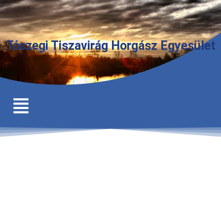
Tószegi Tiszavirág Horgász Egyesület