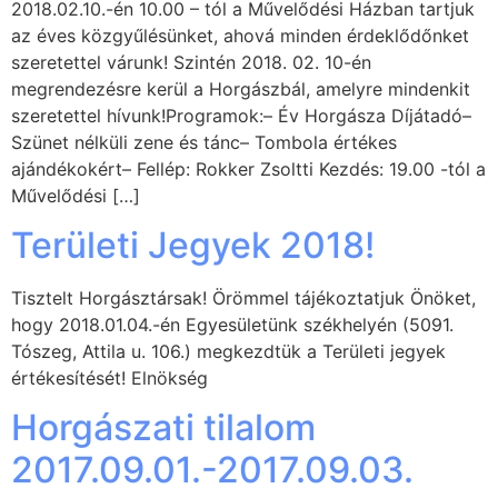
2018.02.10.-én 10.00 – tól a Művelődési Házban tartjuk
az éves közgyűlésünket, ahová minden érdeklődőnket
szeretettel várunk! Szintén 2018. 02. 10-én
megrendezésre kerül a Horgászbál, amelyre mindenkit
szeretettel hívunk!Programok:– Év Horgásza Díjátadó–
Szünet nélküli zene és tánc– Tombola értékes
ajándékokért– Fellép: Rokker Zsoltti Kezdés: 19.00 -tól a
Művelődési […]
Területi Jegyek 2018!
Tisztelt Horgásztársak! Örömmel tájékoztatjuk Önöket,
hogy 2018.01.04.-én Egyesületünk székhelyén (5091.
Tószeg, Attila u. 106.) megkezdtük a Területi jegyek
értékesítését! Elnökség
Horgászati tilalom
2017.09.01.-2017.09.03.