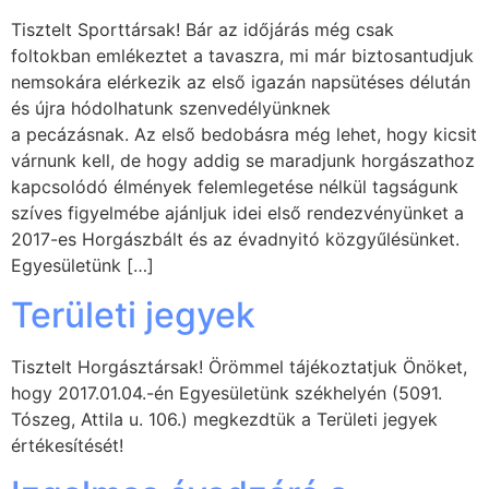
Tisztelt Sporttársak! Bár az időjárás még csak
foltokban emlékeztet a tavaszra, mi már biztosantudjuk
nemsokára elérkezik az első igazán napsütéses délután
és újra hódolhatunk szenvedélyünknek
a pecázásnak. Az első bedobásra még lehet, hogy kicsit
várnunk kell, de hogy addig se maradjunk horgászathoz
kapcsolódó élmények felemlegetése nélkül tagságunk
szíves figyelmébe ajánljuk idei első rendezvényünket a
2017-es Horgászbált és az évadnyitó közgyűlésünket.
Egyesületünk […]
Területi jegyek
Tisztelt Horgásztársak! Örömmel tájékoztatjuk Önöket,
hogy 2017.01.04.-én Egyesületünk székhelyén (5091.
Tószeg, Attila u. 106.) megkezdtük a Területi jegyek
értékesítését!