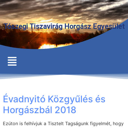
Tószegi Tiszavirág Horgász Egyesület
Évadnyitó Közgyűlés és
Horgászbál 2018
Ezúton is felhívjuk a Tisztelt Tagságunk figyelmét, hogy