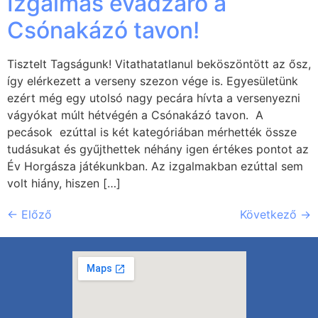
Izgalmas évadzáró a
Csónakázó tavon!
Tisztelt Tagságunk! Vitathatatlanul beköszöntött az ősz,
így elérkezett a verseny szezon vége is. Egyesületünk
ezért még egy utolsó nagy pecára hívta a versenyezni
vágyókat múlt hétvégén a Csónakázó tavon. A
pecások ezúttal is két kategóriában mérhették össze
tudásukat és gyűjthettek néhány igen értékes pontot az
Év Horgásza játékunkban. Az izgalmakban ezúttal sem
volt hiány, hiszen […]
←
Előző
Következő
→